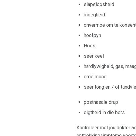
slapeloosheid
moegheid
onvermoë om te konsent
hoofpyn
Hoes
seer keel
hardlywigheid, gas, maa
droë mond
seer tong en / of tandvl
postnasale drup
digtheid in die bors
Kontroleer met jou dokter as
onttrekkingsimptome voortdu