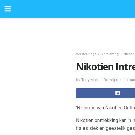
Versteurings
Verslawing
Nikotie
Nikotien Intr
by Terry Martin; Oorsig deur 'n ra
'N Oorsig van Nikotien Ontt
Nikotien onttrekking kan 'n
fisies siek en geestelik ges