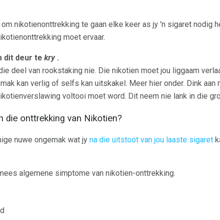
 om nikotienonttrekking te gaan elke keer as jy 'n sigaret nodig h
 nikotienonttrekking moet ervaar.
 dit deur te
kry
.
ie deel van rookstaking nie. Die nikotien moet jou liggaam verla
ak kan verlig of selfs kan uitskakel. Meer hier onder. Dink aan n
nikotienverslawing voltooi moet word. Dit neem nie lank in die gr
 die onttrekking van Nikotien?
enige nuwe ongemak wat jy
na die uitstoot van jou laaste sigaret
k
 mees algemene simptome van nikotien-onttrekking.
id