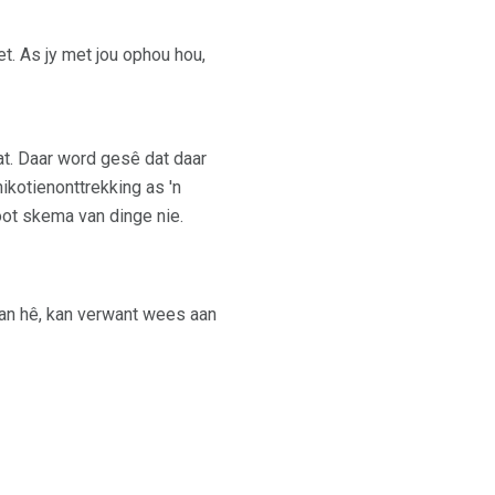
et. As jy met jou ophou hou,
at. Daar word gesê dat daar
ikotienonttrekking as 'n
oot skema van dinge nie.
an hê, kan verwant wees aan