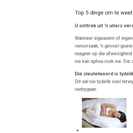
Top 5 dinge om te weet 
U onttrek uit 'n uiters v
Wanneer ingeasem of inge
veroorsaak, 'n gevoel-goei
reageer op die afwesigheid
nie kan ophou rook nie. Die 
Die sleutelwoord is tydeli
Dit sal nie tydelik voel terw
verbygaan.