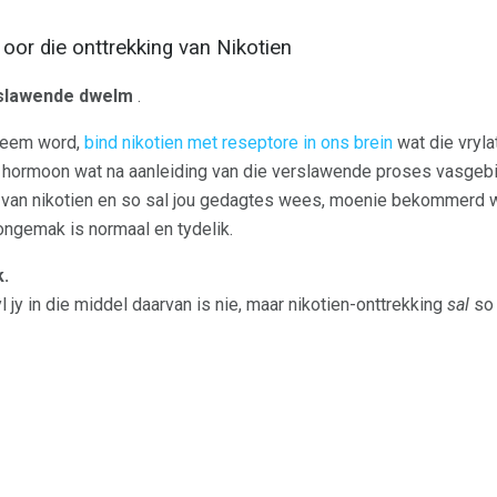
oor die onttrekking van Nikotien
erslawende dwelm
.
neem word,
bind nikotien met reseptore in ons brein
wat die vryl
e hormoon wat na aanleiding van die verslawende proses vasgebi
 van nikotien en so sal jou gedagtes wees, moenie bekommerd w
ongemak is normaal en tydelik.
k.
yl jy in die middel daarvan is nie, maar nikotien-onttrekking
sal
so 