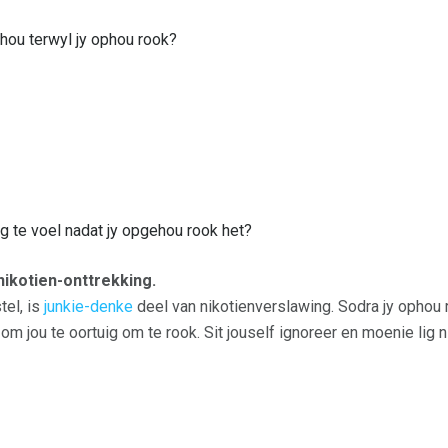
 hou terwyl jy ophou rook?
ig te voel nadat jy opgehou rook het?
nikotien-onttrekking.
tel, is
junkie-denke
deel van nikotienverslawing. Sodra jy ophou r
om jou te oortuig om te rook. Sit jouself ignoreer en moenie lig 