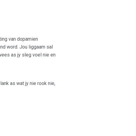
ating van dopamien
nd word. Jou liggaam sal
ees as jy sleg voel nie en
lank as wat jy nie rook nie,