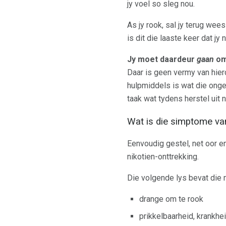
jy voel so sleg nou.
As jy rook, sal jy terug wees
is dit die laaste keer dat jy
Jy moet daardeur
gaan
om
Daar is geen vermy van hierd
hulpmiddels is wat die ongem
taak wat tydens herstel uit 
Wat is die simptome van
Eenvoudig gestel, net oor 
nikotien-onttrekking.
Die volgende lys bevat die
drange om te rook
prikkelbaarheid, krankhe