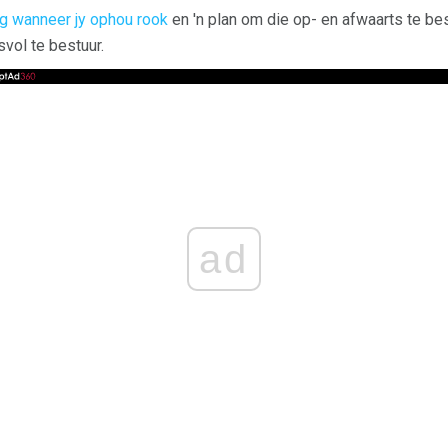
g wanneer jy ophou rook
en 'n plan om die op- en afwaarts te bes
vol te bestuur.
ad