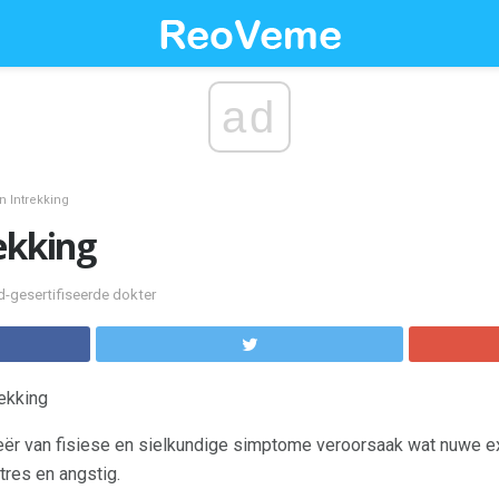
ad
n Intrekking
ekking
ad-gesertifiseerde dokter
rekking
 leër van fisiese en sielkundige simptome veroorsaak wat nuwe ex
tres en angstig.