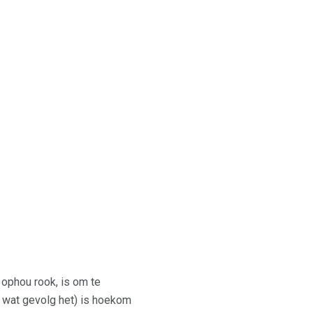
 ophou rook, is om te
ng wat gevolg het) is hoekom