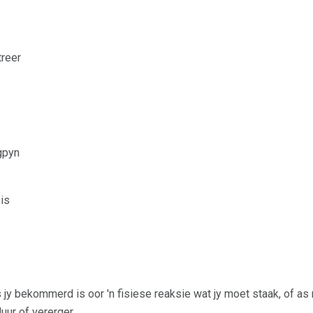
reer
gpyn
eis
 jy bekommerd is oor 'n fisiese reaksie wat jy moet staak, of as 
ur of vererger.