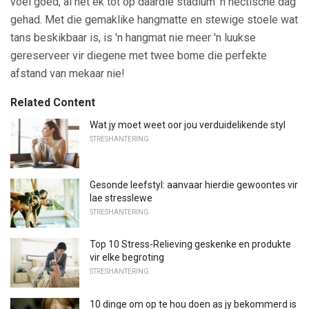
voel goed, al het ek tot op daardie stadium 'n hectische dag
gehad. Met die gemaklike hangmatte en stewige stoele wat
tans beskikbaar is, is 'n hangmat nie meer 'n luukse
gereserveer vir diegene met twee bome die perfekte
afstand van mekaar nie!
Related Content
Wat jy moet weet oor jou verduidelikende styl
STRESHANTERING
Gesonde leefstyl: aanvaar hierdie gewoontes vir
lae stresslewe
STRESHANTERING
Top 10 Stress-Relieving geskenke en produkte
vir elke begroting
STRESHANTERING
10 dinge om op te hou doen as jy bekommerd is