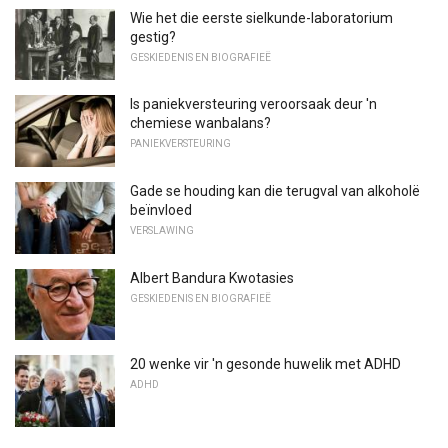
Wie het die eerste sielkunde-laboratorium
gestig?
GESKIEDENIS EN BIOGRAFIEË
Is paniekversteuring veroorsaak deur 'n
chemiese wanbalans?
PANIEKVERSTEURING
Gade se houding kan die terugval van alkoholë
beïnvloed
VERSLAWING
Albert Bandura Kwotasies
GESKIEDENIS EN BIOGRAFIEË
20 wenke vir 'n gesonde huwelik met ADHD
ADHD