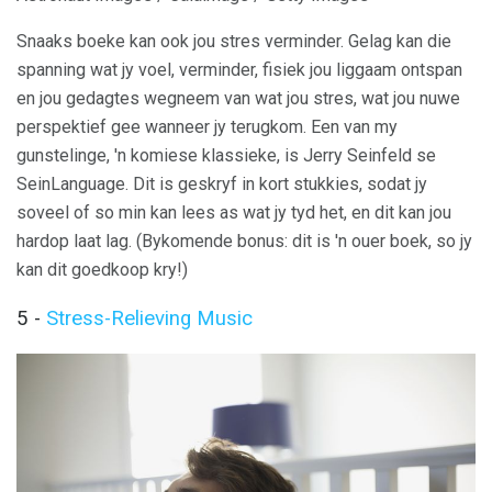
Snaaks boeke kan ook jou stres verminder. Gelag kan die
spanning wat jy voel, verminder, fisiek jou liggaam ontspan
en jou gedagtes wegneem van wat jou stres, wat jou nuwe
perspektief gee wanneer jy terugkom. Een van my
gunstelinge, 'n komiese klassieke, is Jerry Seinfeld se
SeinLanguage. Dit is geskryf in kort stukkies, sodat jy
soveel of so min kan lees as wat jy tyd het, en dit kan jou
hardop laat lag. (Bykomende bonus: dit is 'n ouer boek, so jy
kan dit goedkoop kry!)
5 -
Stress-Relieving Music