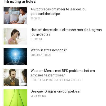
Intresting articles
4 Groot redes om meer te leer oor jou
persoonlikheidstipe
TEORIEË
Hoe om depressie te elimineer met die krag van
jou gedagtes
DEPRESSIE
Wat is 'n stressrespons?
STRESHANTERING
Waarom Mense met BPD probleme het om
emosies te identifiseer
BORDERLINE PERSOONLIKHEIDSVERSTEURING
Designer Drugs is onvoorspelbaar
VERSLAWING