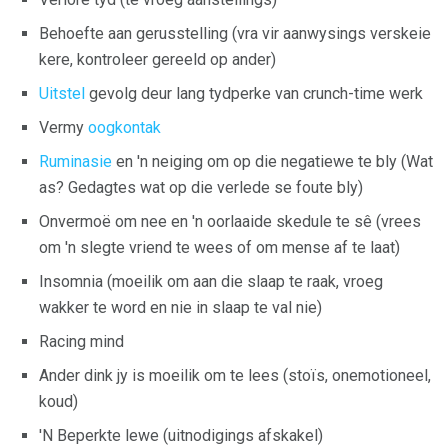
Behoefte aan gerusstelling (vra vir aanwysings verskeie
kere, kontroleer gereeld op ander)
Uitstel
gevolg deur lang tydperke van crunch-time werk
Vermy
oogkontak
Ruminasie
en 'n neiging om op die negatiewe te bly (Wat
as? Gedagtes wat op die verlede se foute bly)
Onvermoë om nee en 'n oorlaaide skedule te sê (vrees
om 'n slegte vriend te wees of om mense af te laat)
Insomnia (moeilik om aan die slaap te raak, vroeg
wakker te word en nie in slaap te val nie)
Racing mind
Ander dink jy is moeilik om te lees (stoïs, onemotioneel,
koud)
'N Beperkte lewe (uitnodigings afskakel)