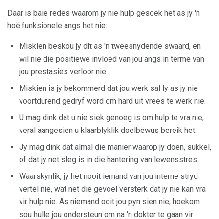
Daar is baie redes waarom jy nie hulp gesoek het as jy 'n
hoë funksionele angs het nie:
Miskien beskou jy dit as 'n tweesnydende swaard, en
wil nie die positiewe invloed van jou angs in terme van
jou prestasies verloor nie.
Miskien is jy bekommerd dat jou werk sal ly as jy nie
voortdurend gedryf word om hard uit vrees te werk nie.
U mag dink dat u nie siek genoeg is om hulp te vra nie,
veral aangesien u klaarblyklik doelbewus bereik het.
Jy mag dink dat almal die manier waarop jy doen, sukkel,
of dat jy net sleg is in die hantering van lewensstres.
Waarskynlik, jy het nooit iemand van jou interne stryd
vertel nie, wat net die gevoel versterk dat jy nie kan vra
vir hulp nie. As niemand ooit jou pyn sien nie, hoekom
sou hulle jou ondersteun om na 'n dokter te gaan vir