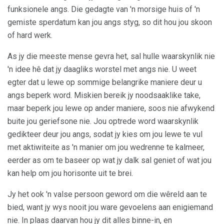
funksionele angs. Die gedagte van 'n morsige huis of 'n
gemiste sperdatum kan jou angs styg, so dit hou jou skoon
of hard werk.
As jy die meeste mense gevra het, sal hulle waarskynlik nie
'n idee hê dat jy daagliks worstel met angs nie. U weet
egter dat u lewe op sommige belangrike maniere deur u
angs beperk word. Miskien bereik jy noodsaaklike take,
maar beperk jou lewe op ander maniere, soos nie afwykend
buite jou geriefsone nie. Jou optrede word waarskynlik
gedikteer deur jou angs, sodat jy kies om jou lewe te vul
met aktiwiteite as 'n manier om jou wedrenne te kalmeer,
eerder as om te baseer op wat jy dalk sal geniet of wat jou
kan help om jou horisonte uit te brei.
Jy het ook 'n valse persoon geword om die wêreld aan te
bied, want jy wys nooit jou ware gevoelens aan enigiemand
nie. In plaas daarvan hou jy dit alles binne-in, en