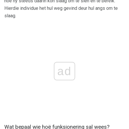
hoe hy steeds daarin kon slaag om te sien en te bereik.
Hierdie individue het hul weg gevind deur hul angs om te
slaag.
ad
Wat bepaal wie hoë funksionering sal wees?