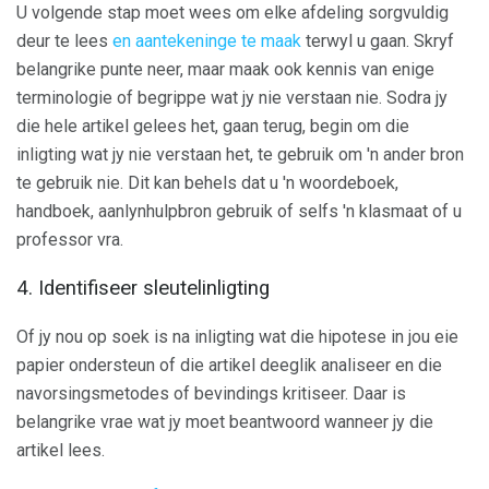
U volgende stap moet wees om elke afdeling sorgvuldig
deur te lees
en aantekeninge te maak
terwyl u gaan. Skryf
belangrike punte neer, maar maak ook kennis van enige
terminologie of begrippe wat jy nie verstaan ​​nie. Sodra jy
die hele artikel gelees het, gaan terug, begin om die
inligting wat jy nie verstaan ​​het, te gebruik om 'n ander bron
te gebruik nie. Dit kan behels dat u 'n woordeboek,
handboek, aanlynhulpbron gebruik of selfs 'n klasmaat of u
professor vra.
4. Identifiseer sleutelinligting
Of jy nou op soek is na inligting wat die hipotese in jou eie
papier ondersteun of die artikel deeglik analiseer en die
navorsingsmetodes of bevindings kritiseer. Daar is
belangrike vrae wat jy moet beantwoord wanneer jy die
artikel lees.