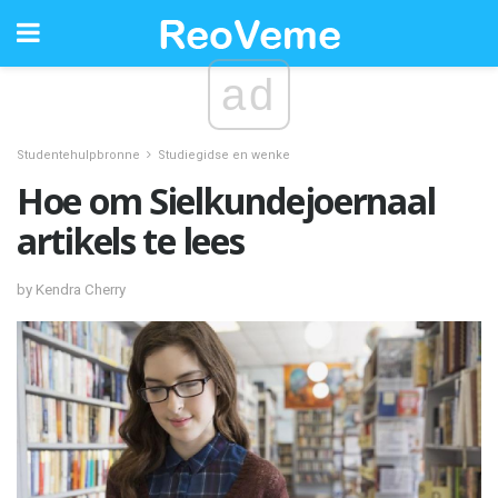
ad
Studentehulpbronne
Studiegidse en wenke
Hoe om Sielkundejoernaal
artikels te lees
by Kendra Cherry