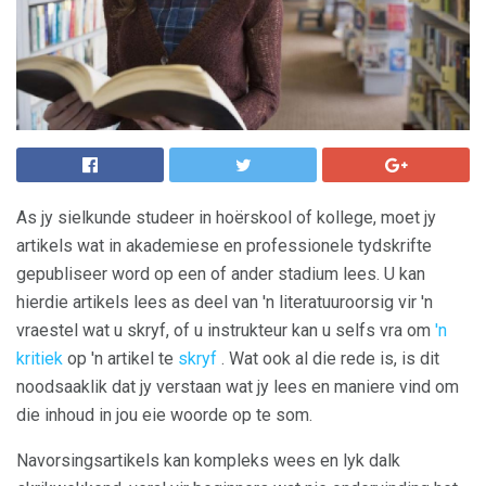
As jy sielkunde studeer in hoërskool of kollege, moet jy
artikels wat in akademiese en professionele tydskrifte
gepubliseer word op een of ander stadium lees. U kan
hierdie artikels lees as deel van 'n literatuuroorsig vir 'n
vraestel wat u skryf, of u instrukteur kan u selfs vra om
'n
kritiek
op 'n artikel te
skryf
. Wat ook al die rede is, is dit
noodsaaklik dat jy verstaan ​​wat jy lees en maniere vind om
die inhoud in jou eie woorde op te som.
Navorsingsartikels kan kompleks wees en lyk dalk