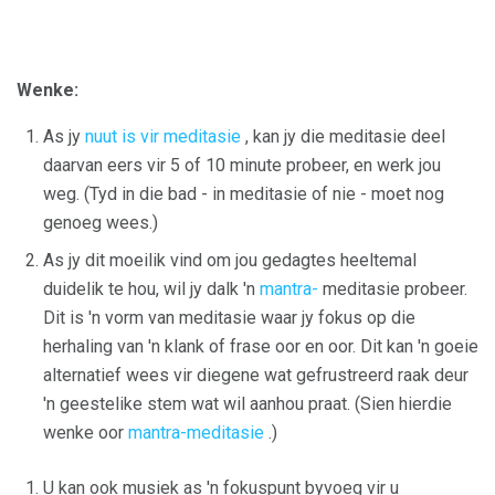
Wenke:
As jy
nuut is vir meditasie
, kan jy die meditasie deel
daarvan eers vir 5 of 10 minute probeer, en werk jou
weg. (Tyd in die bad - in meditasie of nie - moet nog
genoeg wees.)
As jy dit moeilik vind om jou gedagtes heeltemal
duidelik te hou, wil jy dalk 'n
mantra-
meditasie probeer.
Dit is 'n vorm van meditasie waar jy fokus op die
herhaling van 'n klank of frase oor en oor. Dit kan 'n goeie
alternatief wees vir diegene wat gefrustreerd raak deur
'n geestelike stem wat wil aanhou praat. (Sien hierdie
wenke oor
mantra-meditasie
.)
U kan ook musiek as 'n fokuspunt byvoeg vir u