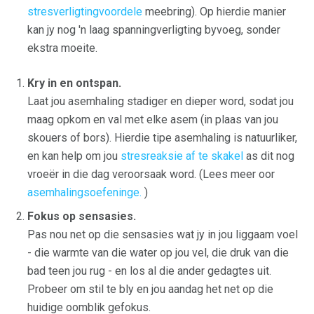
stresverligtingvoordele
meebring). Op hierdie manier
kan jy nog 'n laag spanningverligting byvoeg, sonder
ekstra moeite.
Kry in en ontspan.
Laat jou asemhaling stadiger en dieper word, sodat jou
maag opkom en val met elke asem (in plaas van jou
skouers of bors). Hierdie tipe asemhaling is natuurliker,
en kan help om jou
stresreaksie af te skakel
as dit nog
vroeër in die dag veroorsaak word. (Lees meer oor
asemhalingsoefeninge.
)
Fokus op sensasies.
Pas nou net op die sensasies wat jy in jou liggaam voel
- die warmte van die water op jou vel, die druk van die
bad teen jou rug - en los al die ander gedagtes uit.
Probeer om stil te bly en jou aandag het net op die
huidige oomblik gefokus.