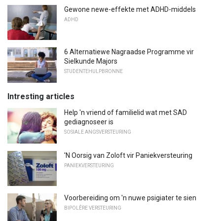
Gewone newe-effekte met ADHD-middels
ADHD
6 Alternatiewe Nagraadse Programme vir
Sielkunde Majors
STUDENTEHULPBRONNE
Intresting articles
Help 'n vriend of familielid wat met SAD
gediagnoseer is
SOSIALE ANGSVERSTEURING
'N Oorsig van Zoloft vir Paniekversteuring
PANIEKVERSTEURING
Voorbereiding om 'n nuwe psigiater te sien
BIPOLÊRE VERSTEURING