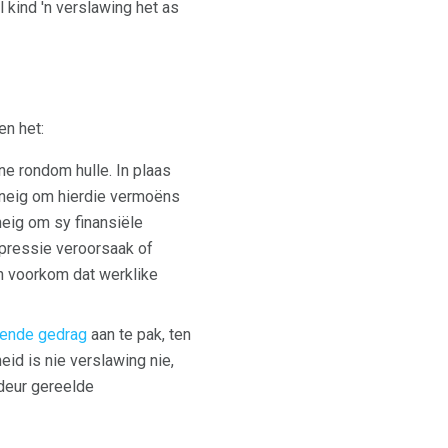
 kind 'n verslawing het as
en het:
ne rondom hulle. In plaas
eneig om hierdie vermoëns
eig om sy finansiële
pressie veroorsaak of
n voorkom dat werklike
wende gedrag
aan te pak, ten
id is nie verslawing nie,
deur gereelde