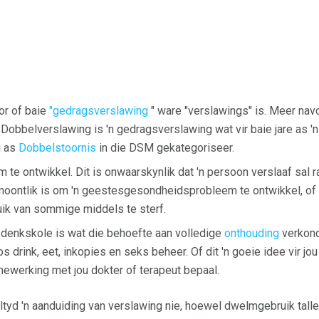
or of baie
"gedragsverslawing
" ware "verslawings" is. Meer nav
 Dobbelverslawing is 'n gedragsverslawing wat vir baie jare as 
u as
Dobbelstoornis
in die DSM gekategoriseer.
te ontwikkel. Dit is onwaarskynlik dat 'n persoon verslaaf sal r
 moontlik is om 'n geestesgesondheidsprobleem te ontwikkel, of
uik van sommige middels te sterf.
denkskole is wat die behoefte aan volledige
onthouding
verkond
drink, eet, inkopies en seks beheer. Of dit 'n goeie idee vir jou 
ewerking met jou dokter of terapeut bepaal.
ltyd 'n aanduiding van verslawing nie, hoewel dwelmgebruik tal