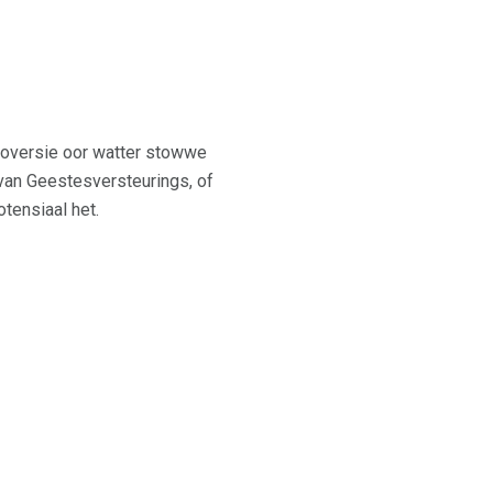
troversie oor watter stowwe
 van Geestesversteurings, of
tensiaal het.