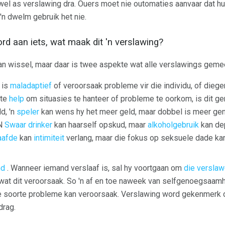
wel as verslawing dra. Ouers moet nie outomaties aanvaar dat hul
 'n dwelm gebruik het nie.
rd aan iets, wat maak dit 'n verslawing?
n wissel, maar daar is twee aspekte wat alle verslawings geme
 is
maladaptief
of veroorsaak probleme vir die individu, of diege
te
help
om situasies te hanteer of probleme te oorkom, is dit g
d, 'n
speler
kan wens hy het meer geld, maar dobbel is meer gen
'N
Swaar drinker
kan haarself opskud, maar
alkoholgebruik
kan de
aafde
kan
intimiteit
verlang, maar die fokus op seksuele dade ka
nd
. Wanneer iemand verslaaf is, sal hy voortgaan om
die versla
at dit veroorsaak. So 'n af en toe naweek van selfgenoegsaamhe
de soorte probleme kan veroorsaak. Verslawing word gekenmerk 
drag.