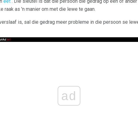
n
eet
. Die sleutel is dat die persoon die gedrag op een of ande
e raak as 'n manier om met die lewe te gaan.
 verslaaf is, sal die gedrag meer probleme in die persoon se lew
ad