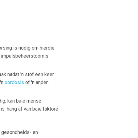
orsing is nodig om hierdie
'n impulsbeheerstoornis
aak nadat 'n stof een keer
 'n
oordosis
of 'n ander
ig, kan baie mense
is, hang af van baie faktore
le gesondheids- en