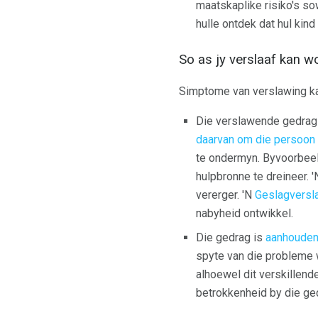
maatskaplike risiko's so
hulle ontdek dat hul kind
So as jy verslaaf kan wo
Simptome van verslawing ka
Die verslawende gedrag
daarvan om die persoon
te ondermyn. Byvoorbeel
hulpbronne te dreineer. 
vererger. 'N
Geslagversl
nabyheid ontwikkel.
Die gedrag is
aanhoude
spyte van die probleme w
alhoewel dit verskillen
betrokkenheid by die ge