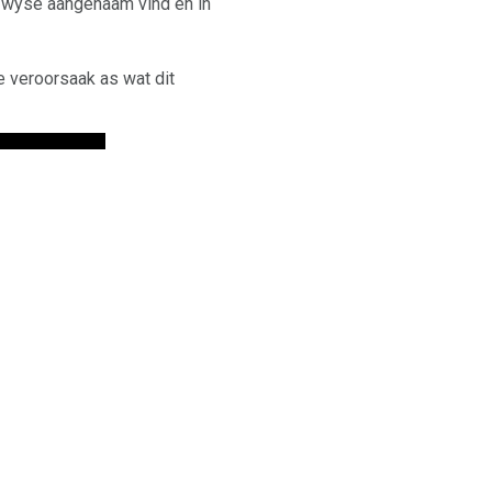
r wyse aangenaam vind en in
e veroorsaak as wat dit