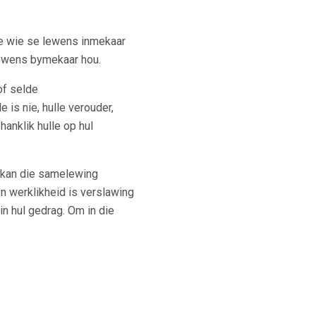
se wie se lewens inmekaar
 lewens bymekaar hou.
of selde
le is nie, hulle verouder,
anklik hulle op hul
 kan die samelewing
In werklikheid is verslawing
n hul gedrag. Om in die