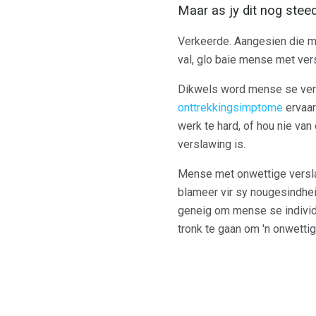
Maar as jy dit nog steed
Verkeerde. Aangesien die m
val, glo baie mense met vers
Dikwels word mense se versl
onttrekkingsimptome
ervaar
werk te hard, of hou nie van
verslawing is.
Mense met onwettige versla
blameer vir sy nougesindheid
geneig om mense se individu
tronk te gaan om 'n onwettig