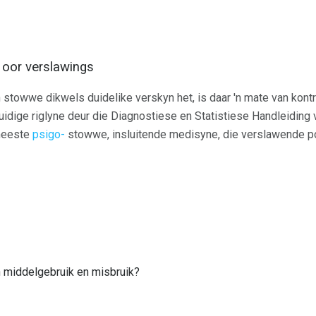
 oor verslawings
 stowwe dikwels duidelike verskyn het, is daar 'n mate van kon
uidige riglyne deur die Diagnostiese en Statistiese Handleiding
 meeste
psigo-
stowwe, insluitende medisyne, die verslawende po
n middelgebruik en misbruik?