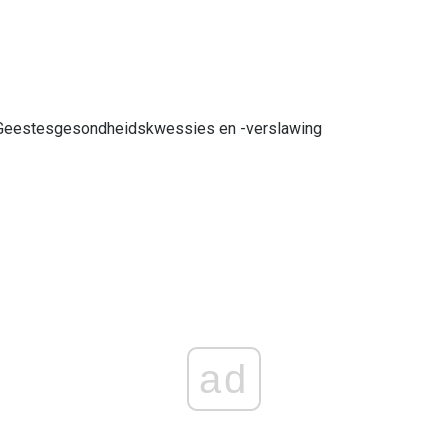
 Geestesgesondheidskwessies en -verslawing
ad