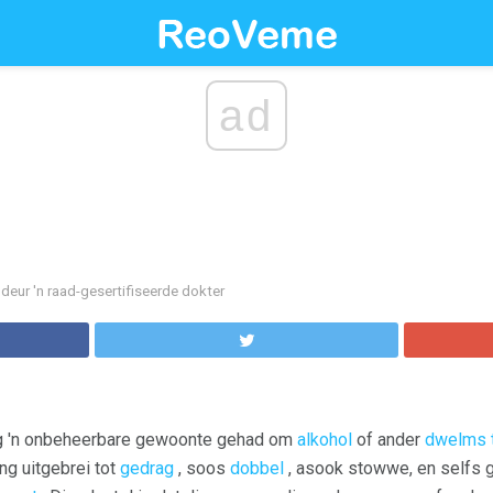
ad
 deur 'n raad-gesertifiseerde dokter
wing 'n onbeheerbare gewoonte gehad om
alkohol
of ander
dwelms t
ng uitgebrei tot
gedrag
, soos
dobbel
, asook stowwe, en selfs