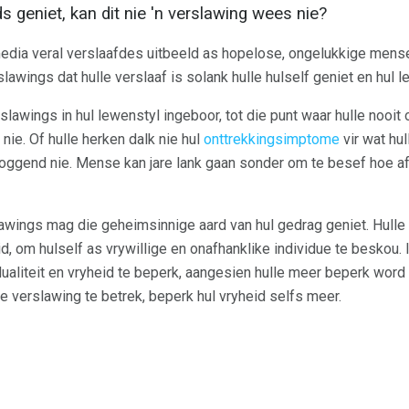
s geniet, kan dit nie 'n verslawing wees nie?
edia veral verslaafdes uitbeeld as hopelose, ongelukkige men
lawings dat hulle verslaaf is solank hulle hulself geniet en hul
awings in hul lewenstyl ingeboor, tot die punt waar hulle nooit 
 nie. Of hulle herken dalk nie hul
onttrekkingsimptome
vir wat hul
 oggend nie. Mense kan jare lank gaan sonder om te besef hoe afh
wings mag die geheimsinnige aard van hul gedrag geniet. Hulle
, om hulself as vrywillige en onafhanklike individue te beskou. 
aliteit en vryheid te beperk, aangesien hulle meer beperk word i
e verslawing te betrek, beperk hul vryheid selfs meer.