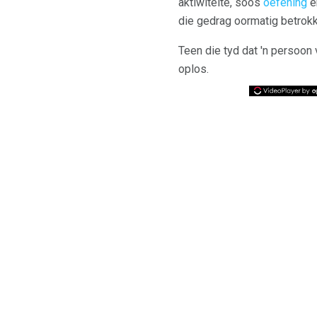
aktiwiteite, soos
oefening
e
die gedrag oormatig betrokk
Teen die tyd dat 'n persoon
oplos.